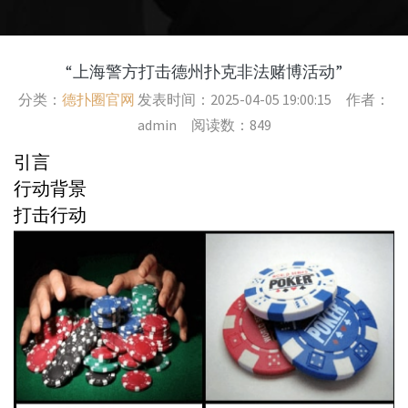
法律依据
社会反响
预防措施
C:\Users\47773\Desktop\新建 文本文档.txt
上一篇：
Jacky的德州扑克技巧全解析
下一篇：
“德州扑克在瓮安：策略与技巧全解析”