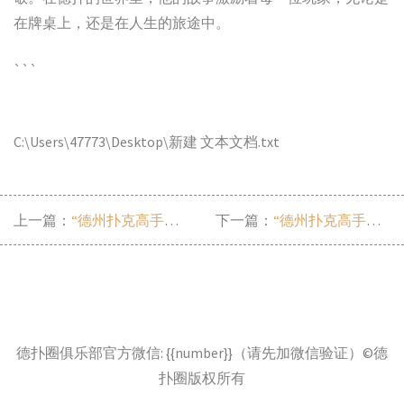
```
C:\Users\47773\Desktop\新建 文本文档.txt
上一篇：
“德州扑克高手林玲的竞技之路”
下一篇：
“德州扑克高手：铁头毒王的制胜策略”
德扑圈俱乐部官方微信: {{number}}（请先加微信验证）©德
扑圈版权所有